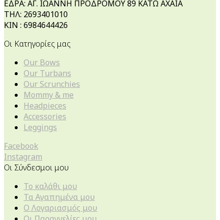
ΕΔΡΑ: ΑΓ. ΙΩΑΝΝΗ ΠΡΟΔΡΟΜΟΥ 89 ΚΑΤΩ ΑΧΑΙΑ
ΤΗΛ: 2693401010
ΚΙΝ : 6984644426
Οι Κατηγορίες μας
Our Bows
Our Turbans
Our Scrunchies
Mommy & me
Headpieces
Accessories
Leggings
Facebook
Instagram
Οι Σύνδεσμοι μου
Το καλάθι μου
Τα Αγαπημένα μου
Ο Λογαριασμός μου
Οι Παραγγελίες μου